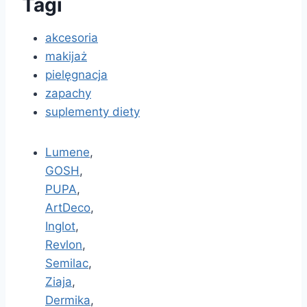
Tagi
akcesoria
makijaż
pielęgnacja
zapachy
suplementy diety
Lumene
,
GOSH
,
PUPA
,
ArtDeco
,
Inglot
,
Revlon
,
Semilac
,
Ziaja
,
Dermika
,