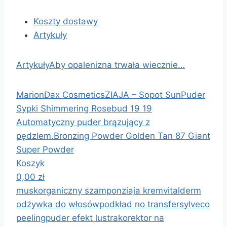
Koszty dostawy
Artykuły
Artykuły
Aby opalenizna trwała wiecznie…
Marion
Dax Cosmetics
ZIAJA – Sopot Sun
Puder
Sypki Shimmering Rosebud 19 19
Automatyczny puder brązujący z
pędzlem.
Bronzing Powder Golden Tan 87
Giant
Super Powder
Koszyk
0,00
zł
musk
organiczny szampon
ziaja krem
vitalderm
odżywka do włosów
podkład no transfer
sylveco
peeling
puder efekt lustra
korektor na