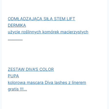
ODMŁADZAJĄCA SIŁA STEM LIFT
DERMIKA
użycie roślinnych komórek macierzystych
………….
ZESTAW DIVA’S COLOR
PUPA
kolorowa mascara Diva lashes z linerem
gratis !!!…