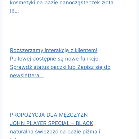
kosmetyki na bazie nanocząsteczek złota
!!!…
Rozszerzamy interakcję z klientem!
Po lewej dostępne są nowe funkcje:
Sprawdź status paczki lub Zapisz się do
newslettera…
PROPOZYCJA DLA MĘŻCZYZN
JOHN PLAYER SPECIAL – BLACK
naturalna świeżożć na bazie piżma i