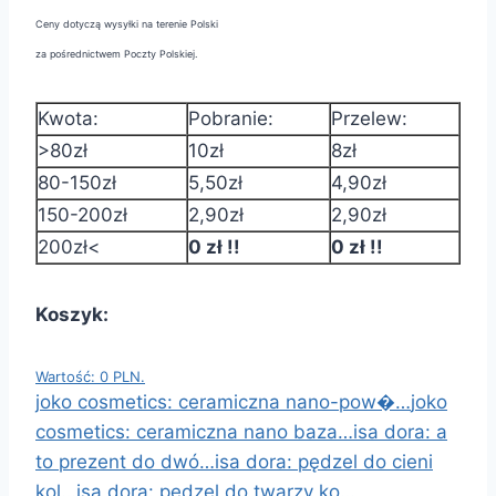
Ceny dotyczą wysyłki na terenie Polski
za pośrednictwem Poczty Polskiej.
Kwota:
Pobranie:
Przelew:
>80zł
10zł
8zł
80-150zł
5,50zł
4,90zł
150-200zł
2,90zł
2,90zł
200zł<
0 zł !!
0 zł !!
Koszyk:
Wartość: 0 PLN.
joko cosmetics: ceramiczna nano-pow�…
joko
cosmetics: ceramiczna nano baza…
isa dora: a
to prezent do dwó…
isa dora: pędzel do cieni
kol…
isa dora: pędzel do twarzy ko…