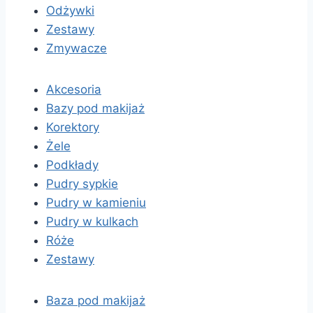
Odżywki
Zestawy
Zmywacze
Akcesoria
Bazy pod makijaż
Korektory
Żele
Podkłady
Pudry sypkie
Pudry w kamieniu
Pudry w kulkach
Róże
Zestawy
Baza pod makijaż