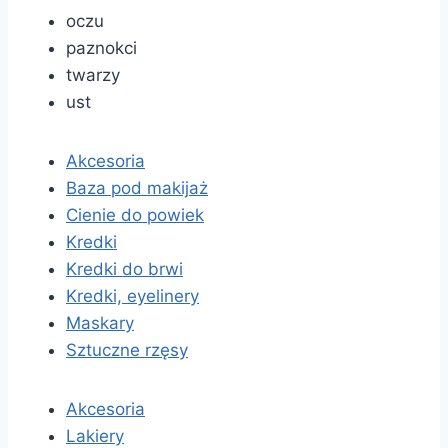
oczu
paznokci
twarzy
ust
Akcesoria
Baza pod makijaż
Cienie do powiek
Kredki
Kredki do brwi
Kredki, eyelinery
Maskary
Sztuczne rzęsy
Akcesoria
Lakiery