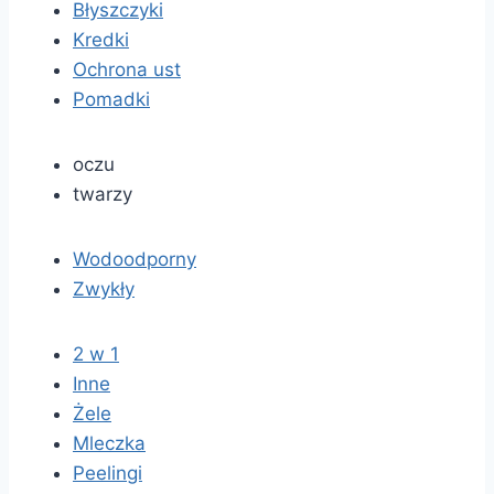
Błyszczyki
Kredki
Ochrona ust
Pomadki
oczu
twarzy
Wodoodporny
Zwykły
2 w 1
Inne
Żele
Mleczka
Peelingi