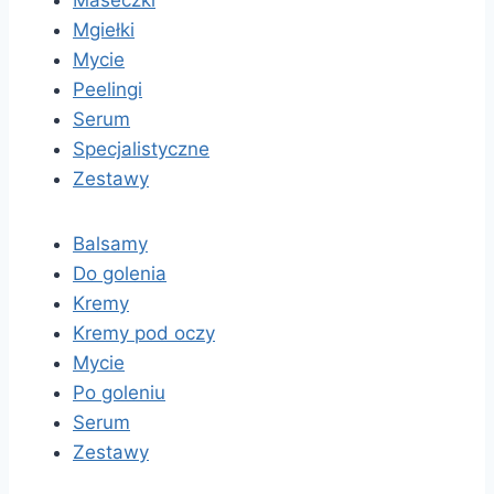
Maseczki
Mgiełki
Mycie
Peelingi
Serum
Specjalistyczne
Zestawy
Balsamy
Do golenia
Kremy
Kremy pod oczy
Mycie
Po goleniu
Serum
Zestawy