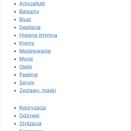
Antycellulit
Balsamy
Biust
Depilacja
Higiena intymna
Kremy
Modelowanie
Mycie
Olejki
Peelingi
Serum
Zestawy, maski
Koloryzacja
Odżywki
Stylizacja