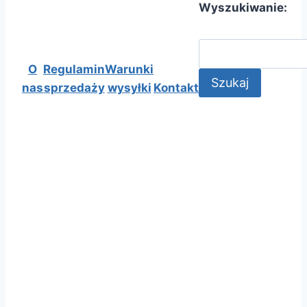
Wyszukiwanie:
O
Regulamin
Warunki
nas
sprzedaży
wysyłki
Kontakt