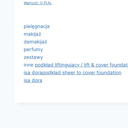
Wartość: 0 PLN.
pielęgnacja
makijaż
demakijaż
perfumy
zestawy
inne
podkład liftingujący / lift & cover founda
isa dora
podkład sheer to cover foundation
isa dora