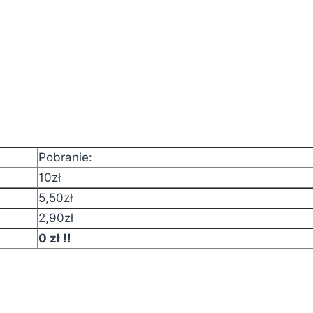
Pobranie:
10zł
5,50zł
2,90zł
0 zł !!