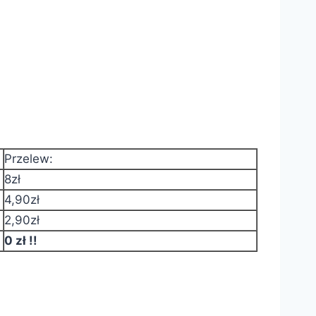
Przelew:
8zł
4,90zł
2,90zł
0 zł !!