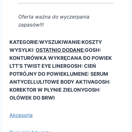
Oferta ważna do wyczerpania
zapasów!!!
KATEGORIE:
WYSZUKIWANIE:
KOSZTY
WYSYŁKI:
OSTATNIO DODANE:
GOSH:
KONTURÓWKA WYKRĘCANA DO POWIEK
LTT’S TWIST EYE LINER
GOSH: CIEŃ
POTRÓJNY DO POWIEK
LUMENE: SERUM
ANTYCELLULITOWE BODY AKTIVA
GOSH:
KOREKTOR W PŁYNIE ZIELONY
GOSH:
OŁÓWEK DO BRWI
Akcesoria