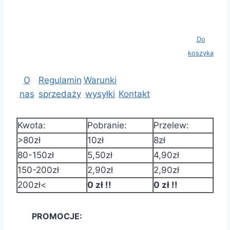
Koszyk:
Wartość: 0
Ilość
Do
produktów:
koszyka
0 szt.
O
Regulamin
Warunki
nas
sprzedaży
wysyłki
Kontakt
Kwota:
Pobranie:
Przelew:
>80zł
10zł
8zł
80-150zł
5,50zł
4,90zł
150-200zł
2,90zł
2,90zł
200zł<
0 zł !!
0 zł !!
PROMOCJE: