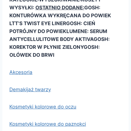
WYSYŁKI:
OSTATNIO DODANE:
GOSH:
KONTURÓWKA WYKRĘCANA DO POWIEK
LTT’S TWIST EYE LINER
GOSH: CIEŃ
POTRÓJNY DO POWIEK
LUMENE: SERUM
ANTYCELLULITOWE BODY AKTIVA
GOSH:
KOREKTOR W PŁYNIE ZIELONY
GOSH:
OŁÓWEK DO BRWI
Akcesoria
Demakijaż twarzy
Kosmetyki kolorowe do oczu
Kosmetyki kolorowe do paznokci