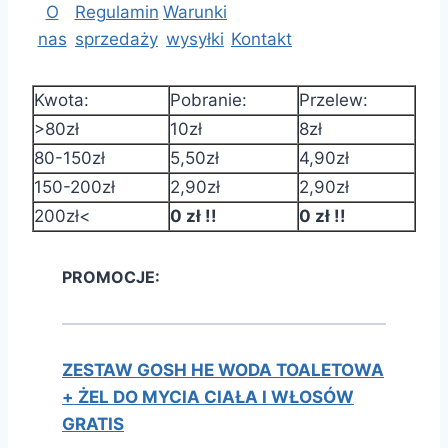
O
Regulamin
Warunki
nas
sprzedaży
wysyłki
Kontakt
Kwota:
Pobranie:
Przelew:
>80zł
10zł
8zł
80-150zł
5,50zł
4,90zł
150-200zł
2,90zł
2,90zł
200zł<
0 zł !!
0 zł !!
PROMOCJE:
ZESTAW GOSH HE WODA TOALETOWA
+ ŻEL DO MYCIA CIAŁA I WŁOSÓW
GRATIS