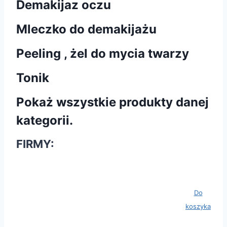
Demakijaz oczu
Mleczko do demakijażu
Peeling , żel do mycia twarzy
Tonik
Pokaż wszystkie produkty danej
kategorii.
FIRMY:
Koszyk:
Wartość: 0
Ilość
Do
produktów:
koszyka
0 szt.