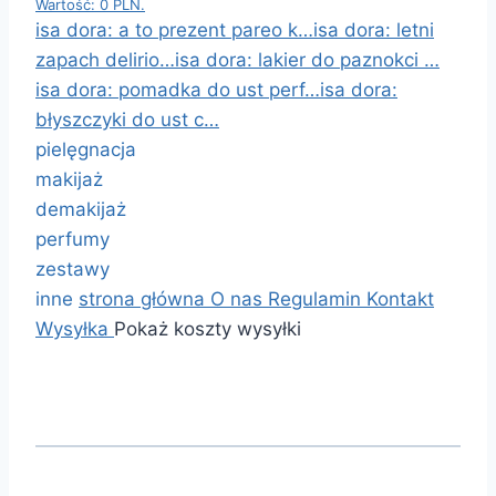
Wartość: 0 PLN.
isa dora: a to prezent pareo k…
isa dora: letni
zapach delirio…
isa dora: lakier do paznokci …
isa dora: pomadka do ust perf…
isa dora:
błyszczyki do ust c…
pielęgnacja
makijaż
demakijaż
perfumy
zestawy
inne
strona główna
O nas
Regulamin
Kontakt
Wysyłka
Pokaż koszty wysyłki