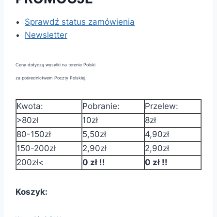
Sprawdź status zamówienia
Newsletter
Ceny dotyczą wysyłki na terenie Polski
za pośrednictwem Poczty Polskiej.
Kwota:
Pobranie:
Przelew:
>80zł
10zł
8zł
80-150zł
5,50zł
4,90zł
150-200zł
2,90zł
2,90zł
200zł<
0 zł !!
0 zł !!
Koszyk: