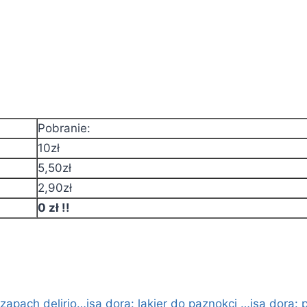
Pobranie:
10zł
5,50zł
2,90zł
0 zł !!
i zapach delirio…
isa dora: lakier do paznokci …
isa dora: