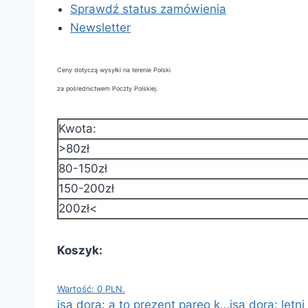
Sprawdź status zamówienia
Newsletter
Ceny dotyczą wysyłki na terenie Polski
za pośrednictwem Poczty Polskiej.
Kwota:
>80zł
80-150zł
150-200zł
200zł<
Koszyk:
Wartość: 0 PLN.
isa dora: a to prezent pareo k…
isa dora: letn