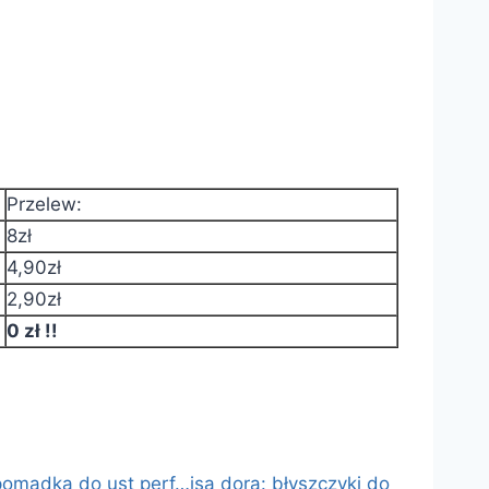
Przelew:
8zł
4,90zł
2,90zł
0 zł !!
 pomadka do ust perf…
isa dora: błyszczyki do