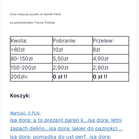
Ceny dotyczą wysyłki na terenie Polski
za pośrednictwem Poczty Polskiej.
Kwota:
Pobranie:
Przelew:
>80zł
10zł
8zł
80-150zł
5,50zł
4,90zł
150-200zł
2,90zł
2,90zł
200zł<
0 zł !!
0 zł !!
Koszyk:
Wartość: 0 PLN.
isa dora: a to prezent pareo k…
isa dora: letni
zapach delirio…
isa dora: lakier do paznokci …
isa dora: pomadka do ust perf…
isa dora: