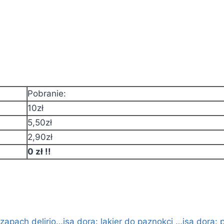
Pobranie:
10zł
5,50zł
2,90zł
0 zł !!
i zapach delirio…
isa dora: lakier do paznokci …
isa dora: