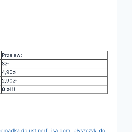
Przelew:
8zł
4,90zł
2,90zł
0 zł !!
 pomadka do ust perf…
isa dora: błyszczyki do