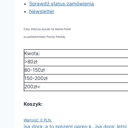
Sprawdź status zamówienia
Newsletter
Ceny dotyczą wysyłki na terenie Polski
za pośrednictwem Poczty Polskiej.
Kwota:
>80zł
80-150zł
150-200zł
200zł<
Koszyk:
Wartość: 0 PLN.
isa dora: a to prezent pareo k…
isa dora: letn