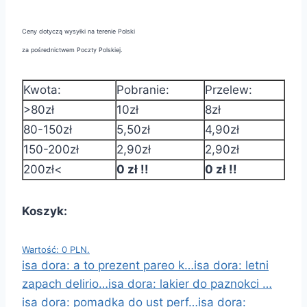
Ceny dotyczą wysyłki na terenie Polski
za pośrednictwem Poczty Polskiej.
Kwota:
Pobranie:
Przelew:
>80zł
10zł
8zł
80-150zł
5,50zł
4,90zł
150-200zł
2,90zł
2,90zł
200zł<
0 zł !!
0 zł !!
Koszyk:
Wartość: 0 PLN.
isa dora: a to prezent pareo k…
isa dora: letni
zapach delirio…
isa dora: lakier do paznokci …
isa dora: pomadka do ust perf…
isa dora: