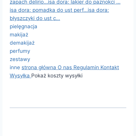
zapach delirio…
isa dora: lakier do paznokci …
isa dora: pomadka do ust perf…
isa dora:
błyszczyki do ust c…
pielęgnacja
makijaż
demakijaż
perfumy
zestawy
inne
strona główna
O nas
Regulamin
Kontakt
Wysyłka
Pokaż koszty wysyłki