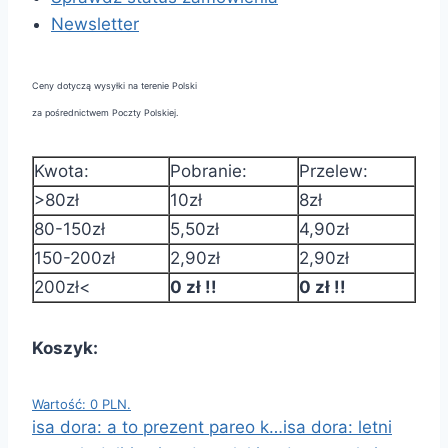
Newsletter
Ceny dotyczą wysyłki na terenie Polski
za pośrednictwem Poczty Polskiej.
Kwota:
Pobranie:
Przelew:
>80zł
10zł
8zł
80-150zł
5,50zł
4,90zł
150-200zł
2,90zł
2,90zł
200zł<
0 zł !!
0 zł !!
Koszyk:
Wartość: 0 PLN.
isa dora: a to prezent pareo k…
isa dora: letni