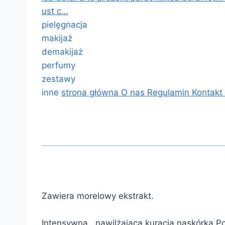
ust c…
pielęgnacja
makijaż
demakijaż
perfumy
zestawy
inne
strona główna
O nas
Regulamin
Kontakt
Zawiera morelowy ekstrakt.
Intensywna , nawilżająca kuracja naskórka.