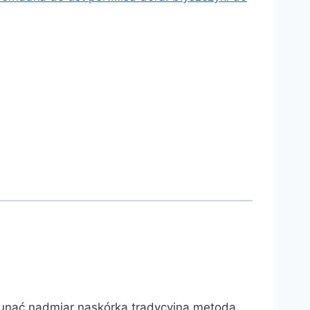
sunąć nadmiar naskórka tradycyjną metodą.