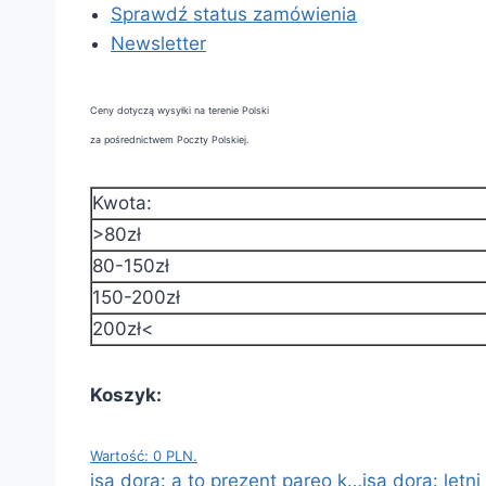
Sprawdź status zamówienia
Newsletter
Ceny dotyczą wysyłki na terenie Polski
za pośrednictwem Poczty Polskiej.
Kwota:
>80zł
80-150zł
150-200zł
200zł<
Koszyk:
Wartość: 0 PLN.
isa dora: a to prezent pareo k…
isa dora: letn