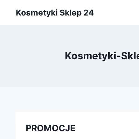
Przejdź
Kosmetyki Sklep 24
do
treści
Kosmetyki-Sk
PROMOCJE