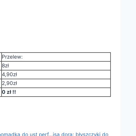
Przelew:
8zł
4,90zł
2,90zł
0 zł !!
 pomadka do ust perf…
isa dora: błyszczyki do