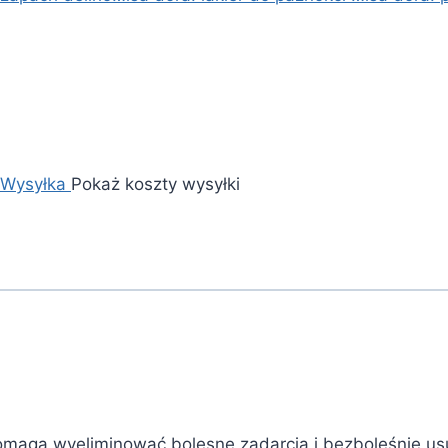
Wysyłka
Pokaż koszty wysyłki
Pomaga wyeliminować bolesne zadarcia i bezboleśnie u