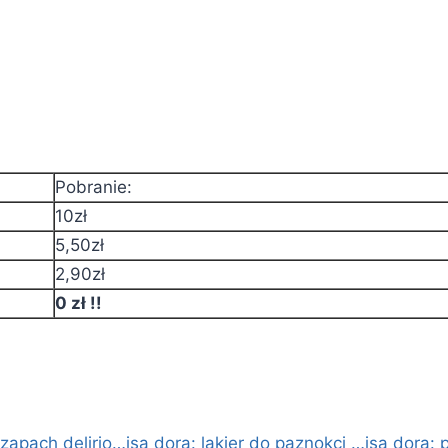
Pobranie:
10zł
5,50zł
2,90zł
0 zł !!
i zapach delirio…
isa dora: lakier do paznokci …
isa dora: