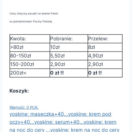
Ceny dotyczą wysyłki na terenie Polski
za pośrednictwem Poczty Polskiej.
Kwota:
Pobranie:
Przelew:
>80zł
10zł
8zł
80-150zł
5,50zł
4,90zł
150-200zł
2,90zł
2,90zł
200zł<
0 zł !!
0 zł !!
Koszyk:
Wartość: 0 PLN.
yoskine: maseczka+40…
yoskine: krem pod
oczy+40…
yoskine: serum+40…
yoskine: krem
na noc do cery …
yoskine: krem na noc do cery