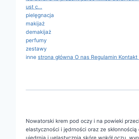
ust c…
pielęgnacja
makijaż
demakijaż
perfumy
zestawy
inne
strona główna
O nas
Regulamin
Kontakt
Nowatorski krem pod oczy i na powieki przec
elastyczności i jędrności oraz ze skłonnością
ujędrnia i uelastycznia skórę wokół oczu, wyr