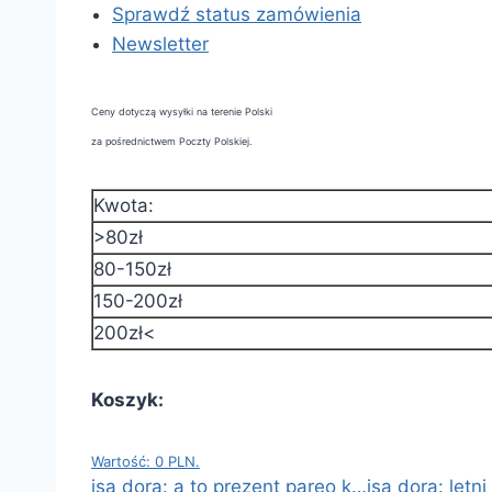
Sprawdź status zamówienia
Newsletter
Ceny dotyczą wysyłki na terenie Polski
za pośrednictwem Poczty Polskiej.
Kwota:
>80zł
80-150zł
150-200zł
200zł<
Koszyk:
Wartość: 0 PLN.
isa dora: a to prezent pareo k…
isa dora: letn