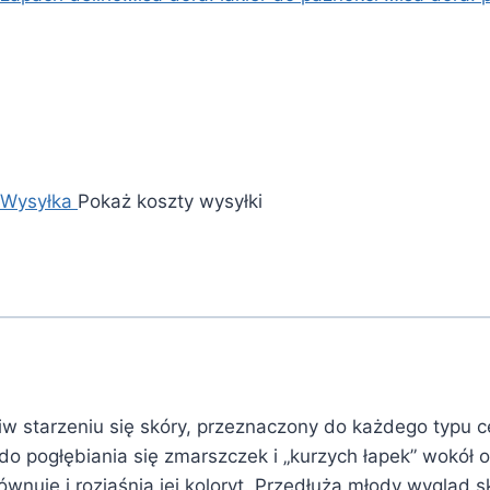
Wysyłka
Pokaż koszty wysyłki
iw starzeniu się skóry, przeznaczony do każdego typu c
 do pogłębiania się zmarszczek i „kurzych łapek” wokół o
ównuje i rozjaśnia jej koloryt. Przedłuża młody wygląd s