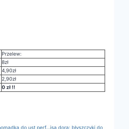
Przelew:
8zł
4,90zł
2,90zł
0 zł !!
 pomadka do ust perf…
isa dora: błyszczyki do