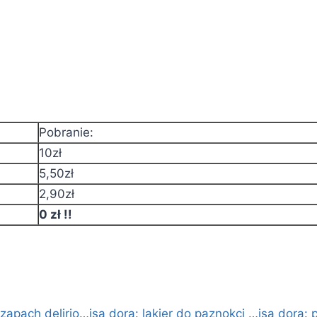
Pobranie:
10zł
5,50zł
2,90zł
0 zł !!
i zapach delirio…
isa dora: lakier do paznokci …
isa dora: