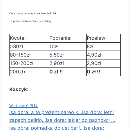
Ceny dotyczą wysyłki na terenie Polski
za pośrednictwem Poczty Polskiej.
Kwota:
Pobranie:
Przelew:
>80zł
10zł
8zł
80-150zł
5,50zł
4,90zł
150-200zł
2,90zł
2,90zł
200zł<
0 zł !!
0 zł !!
Koszyk:
Wartość: 0 PLN.
isa dora: a to prezent pareo k…
isa dora: letni
zapach delirio…
isa dora: lakier do paznokci …
isa dora: pomadka do ust perf…
isa dora: