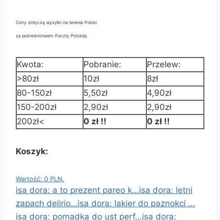
Ceny dotyczą wysyłki na terenie Polski
za pośrednictwem Poczty Polskiej.
Kwota:
Pobranie:
Przelew:
>80zł
10zł
8zł
80-150zł
5,50zł
4,90zł
150-200zł
2,90zł
2,90zł
200zł<
0 zł !!
0 zł !!
Koszyk:
Wartość: 0 PLN.
isa dora: a to prezent pareo k…
isa dora: letni
zapach delirio…
isa dora: lakier do paznokci …
isa dora: pomadka do ust perf…
isa dora: