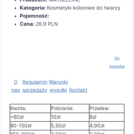
Kategoria:
Kosmetyki kolorowe do twarzy
Pojemność:
Cena:
26.9 PLN
Koszyk:
Wartość: 0
Ilość
Do
produktów:
koszyka
0 szt.
O
Regulamin
Warunki
nas
sprzedaży
wysyłki
Kontakt
Kwota:
Pobranie:
Przelew:
>80zł
10zł
8zł
80-150zł
5,50zł
4,90zł