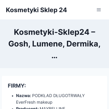
Przejdź
Kosmetyki Sklep 24
do
treści
Kosmetyki-Sklep24 –
Gosh, Lumene, Dermika,
…
FIRMY:
Nazwa:
PODKŁAD DŁUGOTRWAŁY
EverFresh makeup
Producent:
MAYBELLINE