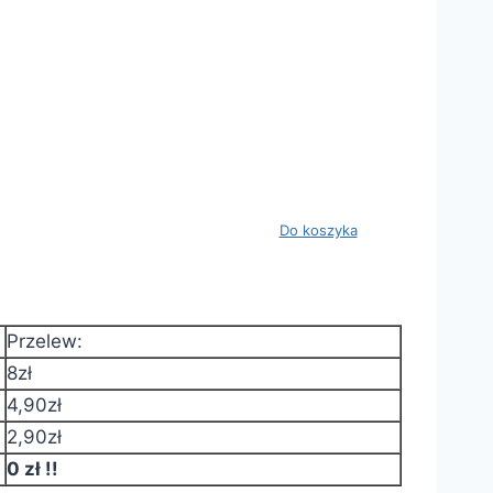
Koszyk:
Wartość: 0
Do koszyka
Ilość produktów: 0 szt.
Przelew:
8zł
4,90zł
2,90zł
0 zł !!