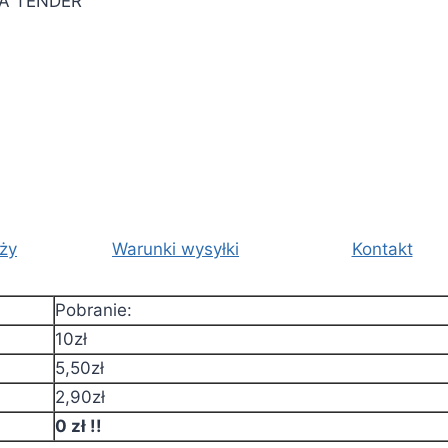
A TENDER
ży
Warunki wysyłki
Kontakt
Pobranie:
10zł
5,50zł
2,90zł
0 zł !!