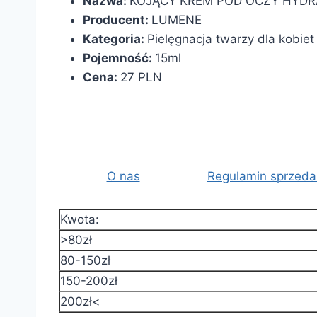
Nazwa:
KOJĄCY KREM POD OCZY HYDR
Producent:
LUMENE
Kategoria:
Pielęgnacja twarzy dla kobiet
Pojemność:
15ml
Cena:
27 PLN
O nas
Regulamin sprzeda
Kwota:
>80zł
80-150zł
150-200zł
200zł<