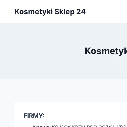
Przejdź
Kosmetyki Sklep 24
do
treści
Kosmetyk
FIRMY: