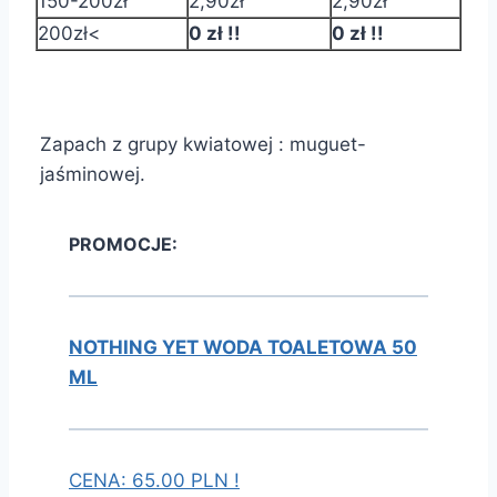
150-200zł
2,90zł
2,90zł
200zł<
0 zł !!
0 zł !!
Zapach z grupy kwiatowej : muguet-
jaśminowej.
PROMOCJE:
NOTHING YET WODA TOALETOWA 50
ML
CENA: 65.00 PLN !