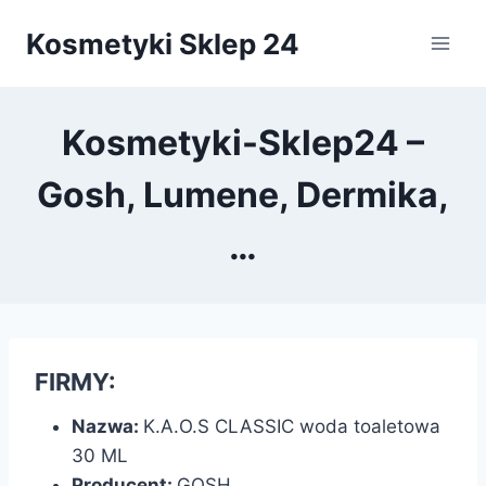
Przejdź
Kosmetyki Sklep 24
do
treści
Kosmetyki-Sklep24 –
Gosh, Lumene, Dermika,
…
FIRMY:
Nazwa:
K.A.O.S CLASSIC woda toaletowa
30 ML
Producent:
GOSH