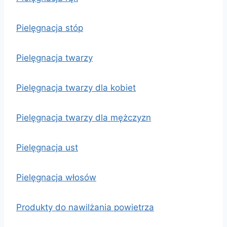
Pielęgnacja stóp
Pielęgnacja twarzy
Pielęgnacja twarzy dla kobiet
Pielęgnacja twarzy dla mężczyzn
Pielęgnacja ust
Pielęgnacja włosów
Produkty do nawilżania powietrza