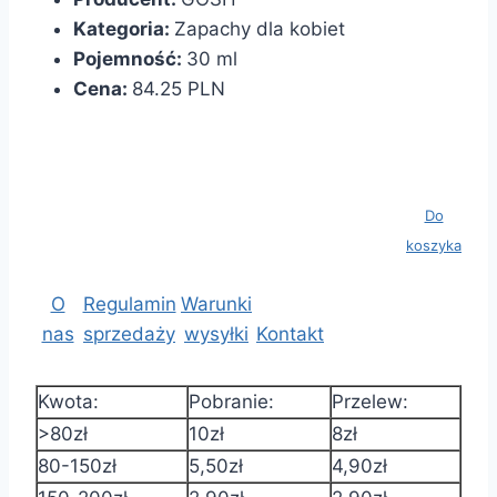
Kategoria:
Zapachy dla kobiet
Pojemność:
30 ml
Cena:
84.25 PLN
Koszyk:
Wartość: 0
Ilość
Do
produktów:
koszyka
0 szt.
O
Regulamin
Warunki
nas
sprzedaży
wysyłki
Kontakt
Kwota:
Pobranie:
Przelew:
>80zł
10zł
8zł
80-150zł
5,50zł
4,90zł